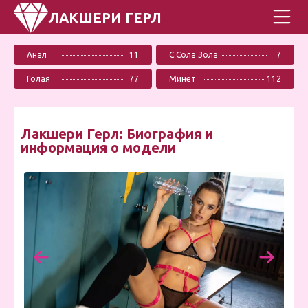
ЛАКШЕРИ ГЕРЛ
Анал
11
С Сола Зола
7
Голая
77
Минет
112
Лакшери Герл: Биография и
информация о модели