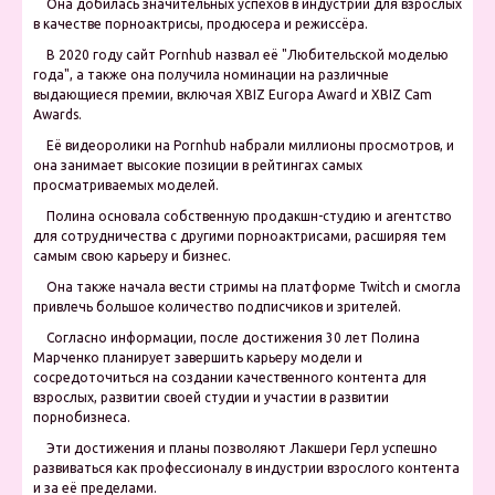
Она добилась значительных успехов в индустрии для взрослых
в качестве порноактрисы, продюсера и режиссёра.
В 2020 году сайт Pornhub назвал её "Любительской моделью
года", а также она получила номинации на различные
выдающиеся премии, включая XBIZ Europa Award и XBIZ Cam
Awards.
Её видеоролики на Pornhub набрали миллионы просмотров, и
она занимает высокие позиции в рейтингах самых
просматриваемых моделей.
Полина основала собственную продакшн-студию и агентство
для сотрудничества с другими порноактрисами, расширяя тем
самым свою карьеру и бизнес.
Она также начала вести стримы на платформе Twitch и смогла
привлечь большое количество подписчиков и зрителей.
Согласно информации, после достижения 30 лет Полина
Марченко планирует завершить карьеру модели и
сосредоточиться на создании качественного контента для
взрослых, развитии своей студии и участии в развитии
порнобизнеса.
Эти достижения и планы позволяют Лакшери Герл успешно
развиваться как профессионалу в индустрии взрослого контента
и за её пределами.