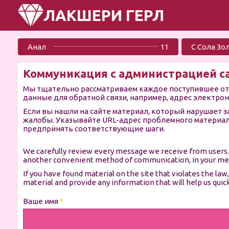
ЛАКШЕРИ ГЕРЛ
Анал
11
С Сола Зо
Коммуникация с администрацией сайт
Мы тщательно рассматриваем каждое поступившее от 
данные для обратной связи, например, адрес электро
Если вы нашли на сайте материал, который нарушает 
жалобы. Указывайте URL-адрес проблемного материа
предпринять соответствующие шаги.
We carefully review every message we receive from users. I
another convenient method of communication, in your me
If you have found material on the site that violates the la
material and provide any information that will help us quic
Ваше имя
*