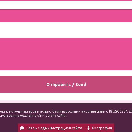
екта, включая актеров и актрис, были взрослыми в соответствии с 18 USC 2257
уем вам немедленно уйти с этого сайта.
Связь с администрацией сайта
Биография