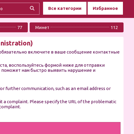
Все категории
Избранное
77
Минет
112
istration)
 обязательно включите в ваше сообщение контактные
ста, воспользуйтесь формой ниже для отправки
 поможет нам быстро выявить нарушение и
for further communication, such as an email address or
mit a complaint. Please specify the URL of the problematic
 complaint.