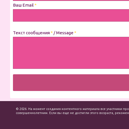
Ваш Email
*
Текст сообщения
*
/ Message
*
© 2026. На момент создания контентного материала все участники про
совершеннолетним. Если вы еще не достигли этого возраста, рекоменд