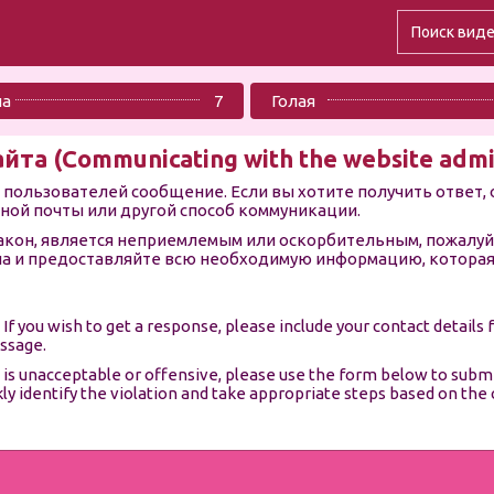
ла
7
Голая
а (Communicating with the website admin
пользователей сообщение. Если вы хотите получить ответ,
нной почты или другой способ коммуникации.
закон, является неприемлемым или оскорбительным, пожалуй
ла и предоставляйте всю необходимую информацию, которая
f you wish to get a response, please include your contact details 
ssage.
w, is unacceptable or offensive, please use the form below to sub
kly identify the violation and take appropriate steps based on the