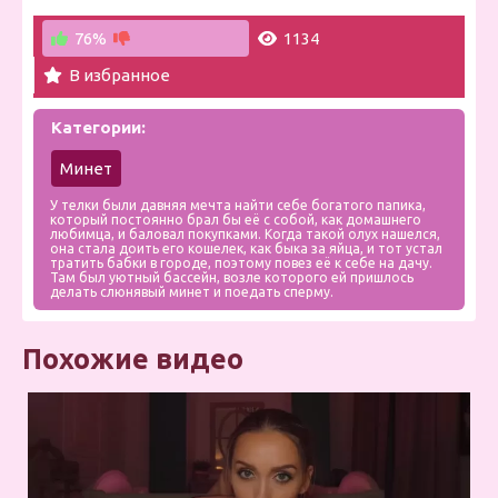
76%
1134
В избранное
Категории:
Минет
У телки были давняя мечта найти себе богатого папика,
который постоянно брал бы её с собой, как домашнего
любимца, и баловал покупками. Когда такой олух нашелся,
она стала доить его кошелек, как быка за яйца, и тот устал
тратить бабки в городе, поэтому повез её к себе на дачу.
Там был уютный бассейн, возле которого ей пришлось
делать слюнявый минет и поедать сперму.
Похожие видео