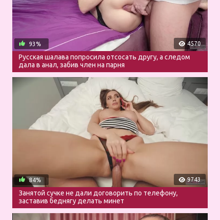
4570
93%
Русская шалава попросила отсосать другу, а следом
дала в анал, забив член на парня
9743
84%
Занятой сучке не дали договорить по телефону,
заставив беднягу делать минет