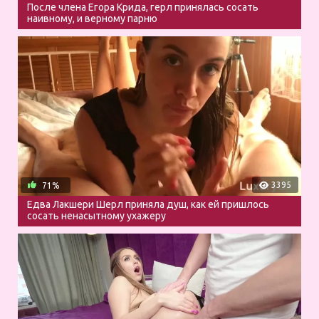
После члена Егора Крида, герл принялась сосать
наивному, и верному парню
3395
71%
Едва Лакшери Шерл приняла душ, как ей пришлось
сосать ненасытному ухажеру