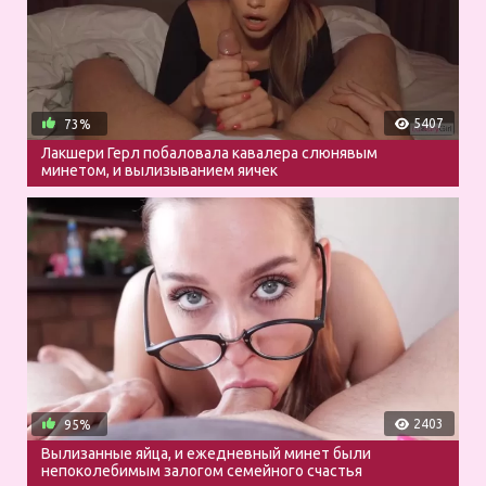
5407
73%
Лакшери Герл побаловала кавалера слюнявым
минетом, и вылизыванием яичек
2403
95%
Вылизанные яйца, и ежедневный минет были
непоколебимым залогом семейного счастья