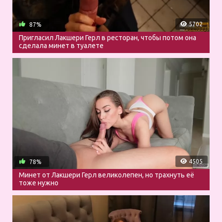
5702
87%
Пригласил Лакшери Герл в ресторан, чтобы потом она
сделала минет в туалете
4505
78%
Минет от Лакшери Герл великолепен, но трахнуть её
тоже нужно