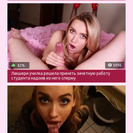
6896
82%
Лакшери училка решила принять зачетную работу
студента надоив из него сперму