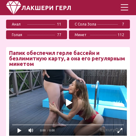
ЛАКШЕРИ ГЕРЛ
Анал
11
С Сола Зола
7
Голая
77
Минет
112
Папик обеспечил герле бассейн и
безлимитную карту, а она его регулярным
минетом
0:00
/ 0:00