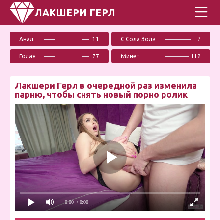
ЛАКШЕРИ ГЕРЛ
Анал
11
С Сола Зола
7
Голая
77
Минет
112
Лакшери Герл в очередной раз изменила
парню, чтобы снять новый порно ролик
0:00
/ 0:00