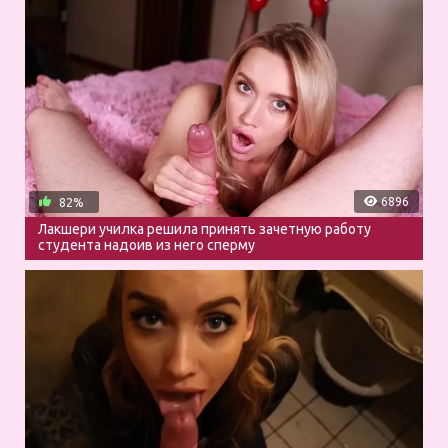
6896
82%
Лакшери училка решила принять зачетную работу
студента надоив из него сперму