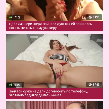
3395
71%
Едва Лакшери Шерл приняла душ, как ей пришлось
сосать ненасытному ухажеру
9743
84%
Занятой сучке не дали договорить по телефону,
заставив беднягу делать минет