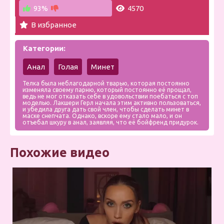
93%
4570
В избранное
Категории:
Анал
Голая
Минет
Телка была неблагодарной тварью, которая постоянно
изменяла своему парню, который постоянно её прощал,
ведь не мог отказать себе в удовольствии поебаться с топ
моделью. Лакшери Герл начала этим активно пользоваться,
и убедила друга дать свой член, чтобы сделать минет в
маске снепчата. Однако, вскоре ему стало мало, и он
отъебал шкуру в анал, заявляя, что её бойфренд придурок.
Похожие видео