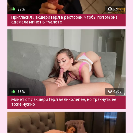
5702
87%
Пригласил Лакшери Герл в ресторан, чтобы потом она
сделала минет в туалете
4505
78%
Минет от Лакшери Герл великолепен, но трахнуть её
тоже нужно