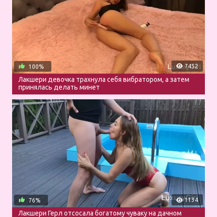
7452
100%
Лакшери девочка трахнула себя вибратором, а затем
принялась делать минет
1134
76%
Лакшери Герл отсосала богатому чуваку на дачном