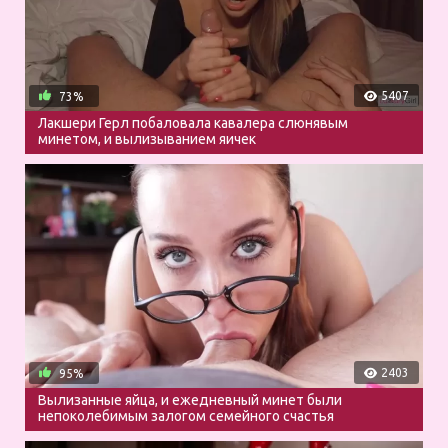
5407
73%
Лакшери Герл побаловала кавалера слюнявым
минетом, и вылизыванием яичек
2403
95%
Вылизанные яйца, и ежедневный минет были
непоколебимым залогом семейного счастья