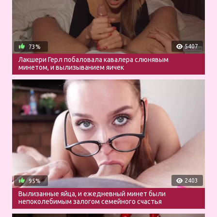
5407
73%
Лакшери Герл побаловала кавалера слюнявым
минетом, и вылизыванием яичек
2403
95%
Вылизанные яйца, и ежедневный минет были
непоколебимым залогом семейного счастья