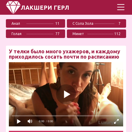
ЛАКШЕРИ ГЕРЛ
Анал
11
С Сола Зола
7
Голая
77
Минет
112
У телки было много ухажеров, и каждому
приходилось сосать почти по расписанию
0:00
/ 0:00