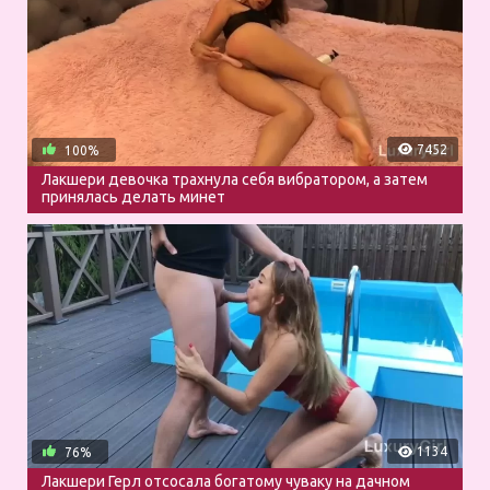
7452
100%
Лакшери девочка трахнула себя вибратором, а затем
принялась делать минет
1134
76%
Лакшери Герл отсосала богатому чуваку на дачном