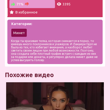
71%
3395
В избранное
Категории:
Минет
Когда ты красивая телка, которая снимается в порно, то
имеешь много поклонников и ухажеров. И Лакшери Герл не
была из тех, кто избегает внимания, а наоборот любит
светить своим лицом при любой возможности. Поэтому,
она создала себе плотный график встреч с каждым из них
за подарки или донаты, и регулярно делала минет даже не
успев высушить голову.
Похожие видео