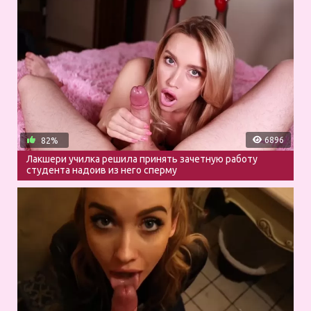
6896
82%
Лакшери училка решила принять зачетную работу
студента надоив из него сперму