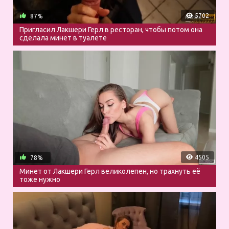
5702
87%
Пригласил Лакшери Герл в ресторан, чтобы потом она
сделала минет в туалете
4505
78%
Минет от Лакшери Герл великолепен, но трахнуть её
тоже нужно