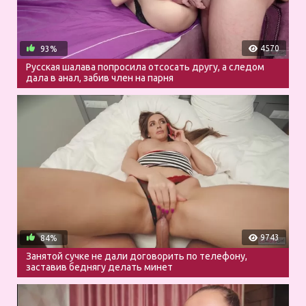
4570
93%
Русская шалава попросила отсосать другу, а следом
дала в анал, забив член на парня
9743
84%
Занятой сучке не дали договорить по телефону,
заставив беднягу делать минет