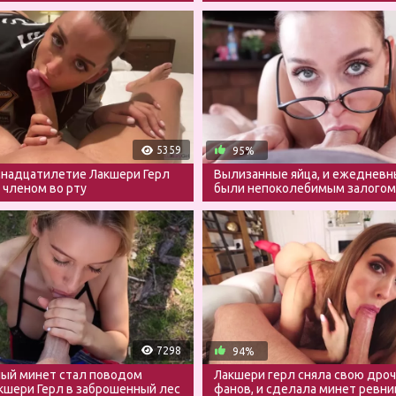
член
5359
95%
мнадцатилетие Лакшери Герл
Вылизанные яйца, и ежедневн
 членом во рту
были непоколебимым залогом
счастья
7298
94%
ый минет стал поводом
Лакшери герл сняла свою дроч
кшери Герл в заброшенный лес
фанов, и сделала минет ревн