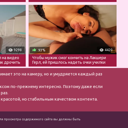
9298
4420
93%
л на видео
Чтобы мужик смог кончить на Лакшери
ак дрочить
Герл, ей пришлось надеть очки училки
имает это на камеру, но и умудряется каждый раз
сексом по-прежнему интересно. Поэтому даже если
раз.
 красотой, но стабильным качеством контента.
. Для просмотра содержимого сайта вы должны быть