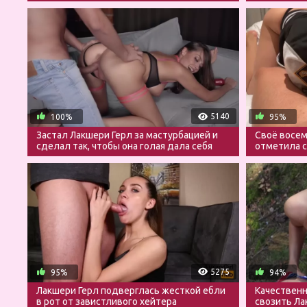
5140
100%
95%
Застал Лакшери Герл за мастурбацией и
Своё восе
сделал так, чтобы она голая дала себя
отметила с
трахнуть
5275
95%
94%
Лакшери Герл подверглась жесткой ебли
Качественн
в рот от завистливого хейтера
свозить Ла