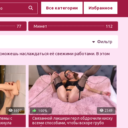
Все категории
Избранное
77
Минет
112
Фильтр
 сможешь наслаждаться её свежими работами. В этом
6607
2549
100%
лемы с
Связанной лакшери герл обдрочили киску
ахнула
всеми способами, чтобы вскоре грубо
выебать