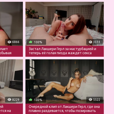
6866
3333
100%
елает
Застал Лакшери Герл за мастурбацией и
обывая
теперь её голая пизда жаждет секса
8229
5522
100%
ей
Очередной клип от Лакшери Герл, где она
ется на
плавно раздевается, чтобы позировать