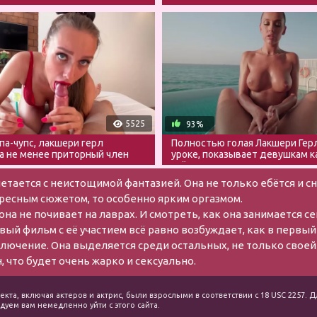
спонсору
5525
93%
па-чупс, лакшери герл
Полностью голая Лакшери Гер
а не менее приторный член
уроке, показывает девушкам к
хуй
четается с неистощимой фантазией. Она не только ебётся и сн
ересным сюжетом, то особенно ярким оргазмом.
она не почивает на лаврах. И смотреть, как она занимается 
вый фильм с её участием всё равно возбуждает, как в первый 
ключение. Она выделяется среди остальных, не только своей
 что будет очень жарко и сексуально.
екта, включая актеров и актрис, были взрослыми в соответствии с 18 USC 2257
уем вам немедленно уйти с этого сайта.