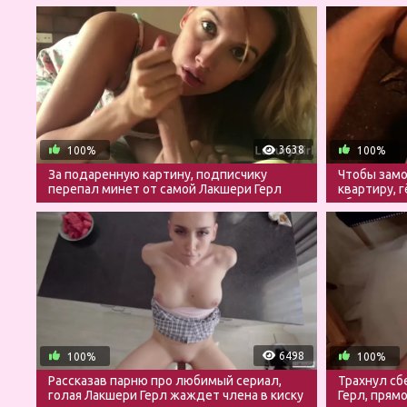
3638
100%
100%
За подаренную картину, подписчику
Чтобы замо
перепал минет от самой Лакшери Герл
квартиру, г
обществен
6498
100%
100%
Рассказав парню про любимый сериал,
Трахнул с
голая Лакшери Герл жаждет члена в киску
Герл, прям