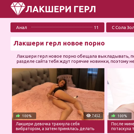
ЛАКШЕРИ ГЕРЛ
Анал
11
С Сола Зо
Лакшери герл новое порно
Лакшери герл новое порно обещала выкладывать, пок
разделе сайта тебя ждут горячие новинки, поэтому н
7452
100%
100%
Лакшери девочка трахнула себя
После мине
вибратором, а затем принялась делать
потаскуха 
минет
крупным п