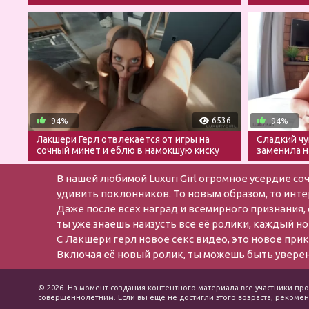
6536
94%
94%
Лакшери Герл отвлекается от игры на
Сладкий чу
сочный минет и еблю в намокшую киску
заменила н
В нашей любимой Luxuri Girl огромное усердие со
удивить поклонников. То новым образом, то инт
Даже после всех наград и всемирного признания, 
ты уже знаешь наизусть все её ролики, каждый но
С Лакшери герл новое секс видео, это новое при
Включая её новый ролик, ты можешь быть уверен,
© 2026. На момент создания контентного материала все участники про
совершеннолетним. Если вы еще не достигли этого возраста, рекоменд