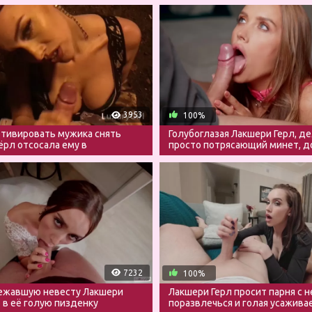
3953
100%
тивировать мужика снять
Голубоглазая Лакшери Герл, д
ёрл отсосала ему в
просто потрясающий минет, д
ном парке
сперму
7232
100%
бежавшую невесту Лакшери
Лакшери Герл просит парня с н
о в её голую пизденку
поразвлечься и голая усажива