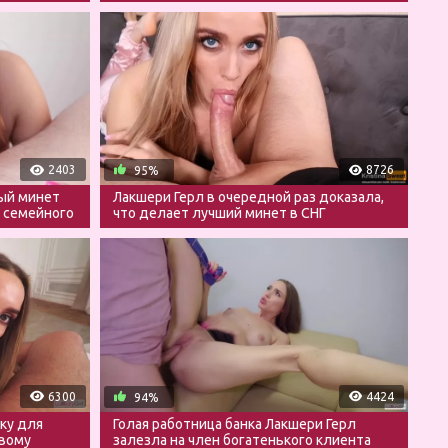
голой
2403
8726
95%
ый минет
Лакшери Герл в очередной раз доказала,
 семейного
что делает лучший минет в СНГ
6300
4424
94%
ку для
Голая работница банка Лакшери Герл
ивому
залезла на член богатенького клиента