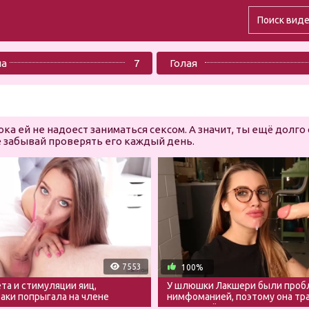
ла
7
Голая
а ей не надоест заниматься сексом. А значит, ты ещё долго
е забывай проверять его каждый день.
7553
100%
та и стимуляции яиц,
У шлюшки Лакшери были проб
таки попрыгала на члене
нимфоманией, поэтому она тр
ланом
резиновый член