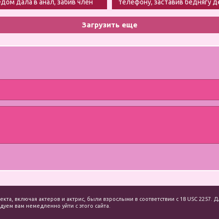
едом дала в анал, забив член
телефону, заставив беднягу 
минет
Загрузить еще
екта, включая актеров и актрис, были взрослыми в соответствии с 18 USC 2257
уем вам немедленно уйти с этого сайта.