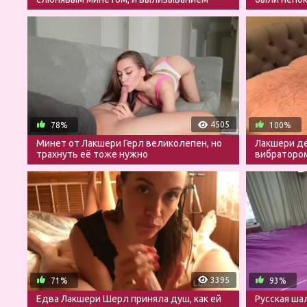
яичек
счастья
4505
78%
100%
Минет от Лакшери Герл великолепен, но
Лакшери де
трахнуть её тоже нужно
вибратором
минет
3395
71%
93%
Едва Лакшери Шерл приняла душ, как ей
Русская ша