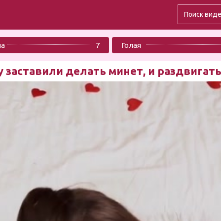
ла
7
Голая
 заставили делать минет, и раздвигат