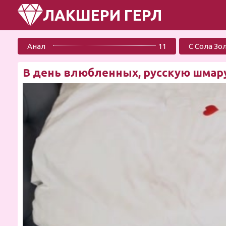
ЛАКШЕРИ ГЕРЛ
Анал
11
С Сола Зо
В день влюбленных, русскую шмару