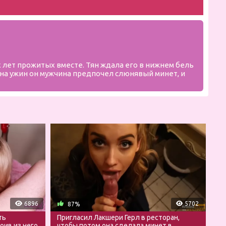
 лет прожитых вместе. Тян ждала его в нижнем бель
ь на ужин он мужчина предпочел слюнявый минет, и
6896
5702
87%
ть
Пригласил Лакшери Герл в ресторан,
оив из него
чтобы потом она сделала минет в