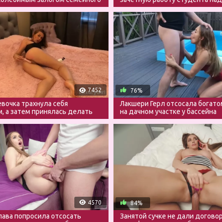
сперму
7452
76%
вочка трахнула себя
Лакшери Герл отсосала богато
, а затем принялась делать
на дачном участке у бассейна
4570
84%
лава попросила отсосать
Занятой сучке не дали догово