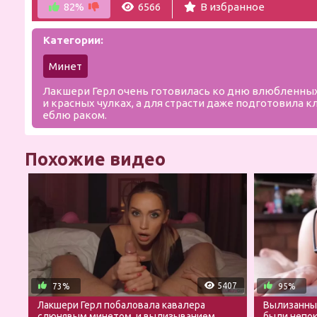
82%
6566
В избранное
Категории:
Минет
Лакшери Герл очень готовилась ко дню влюбленных,
и красных чулках, а для страсти даже подготовила к
еблю раком.
Похожие видео
5407
73%
95%
Лакшери Герл побаловала кавалера
Вылизанные
слюнявым минетом, и вылизыванием
были непо