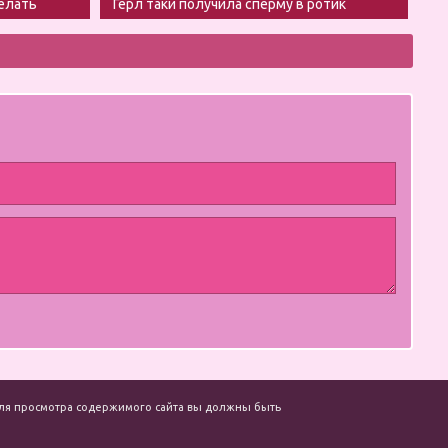
делать
Герл таки получила сперму в ротик
. Для просмотра содержимого сайта вы должны быть