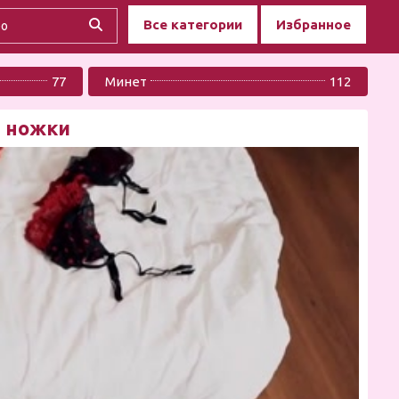
Все категории
Избранное
77
Минет
112
ь ножки