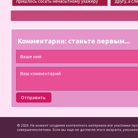
пришлось сосать ненасытному ухажеру
другу, а сл
на парня
Комментарии:
станьте первым...
Отправить
© 2026. На момент создания контентного материала все участники про
совершеннолетним. Если вы еще не достигли этого возраста, рекоменд