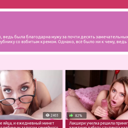
 ведь была благодарна мужу за почти десять замечательных
лубнику со взбитым кремом. Однако, всё было ни к чему, вед
2403
82%
 яйца, и ежедневный минет
Лакшери училка решила приня
колебимым залогом семейного
зачетную работу студента над