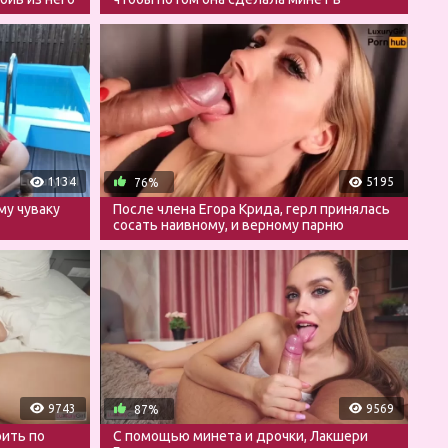
туалете
1134
5195
76%
му чуваку
После члена Егора Крида, герл принялась
сосать наивному, и верному парню
9743
9569
87%
рить по
С помощью минета и дрочки, Лакшери