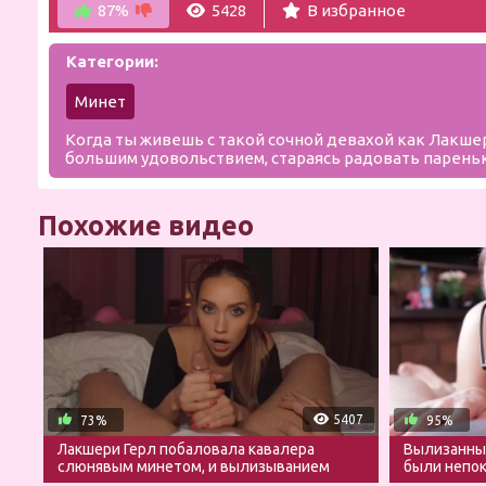
87%
5428
В избранное
Категории:
Минет
Когда ты живешь с такой сочной девахой как Лакшери
большим удовольствием, стараясь радовать пареньк
Похожие видео
5407
73%
95%
Лакшери Герл побаловала кавалера
Вылизанные
слюнявым минетом, и вылизыванием
были непо
яичек
счастья