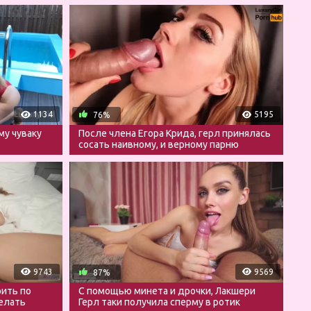
1134
5195
76%
му чуваку
После члена Егора Крида, герл принялась
сосать наивному, и верному парню
9743
9569
87%
рить по
С помощью минета и дрочки, Лакшери
делать
Герл таки получила сперму в ротик