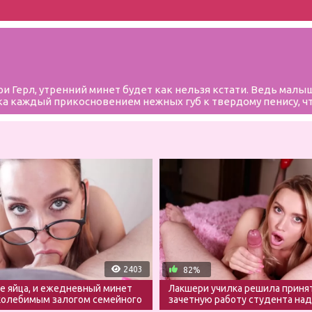
 Герл, утренний минет будет как нельзя кстати. Ведь малыш
а каждый прикосновением нежных губ к твердому пенису, чт
2403
82%
 яйца, и ежедневный минет
Лакшери училка решила приня
колебимым залогом семейного
зачетную работу студента над
сперму