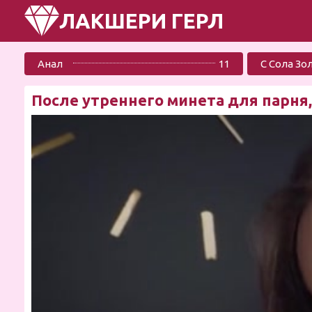
ЛАКШЕРИ ГЕРЛ
Анал
11
С Сола Зо
После утреннего минета для парня