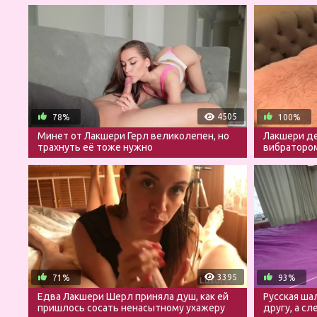
4505
78%
100%
Минет от Лакшери Герл великолепен, но
Лакшери де
трахнуть её тоже нужно
вибратором
минет
3395
71%
93%
Едва Лакшери Шерл приняла душ, как ей
Русская ша
пришлось сосать ненасытному ухажеру
другу, а сл