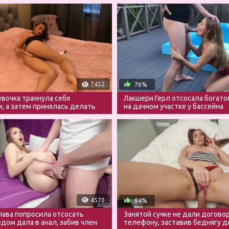
7452
76%
вочка трахнула себя
Лакшери Герл отсосала богато
, а затем принялась делать
на дачном участке у бассейна
4570
84%
лава попросила отсосать
Занятой сучке не дали догово
едом дала в анал, забив член
телефону, заставив беднягу 