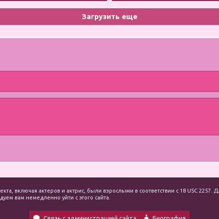
минет
Загрузить еще
екта, включая актеров и актрис, были взрослыми в соответствии с 18 USC 2257
уем вам немедленно уйти с этого сайта.
Связь с администрацией сайта
Биография