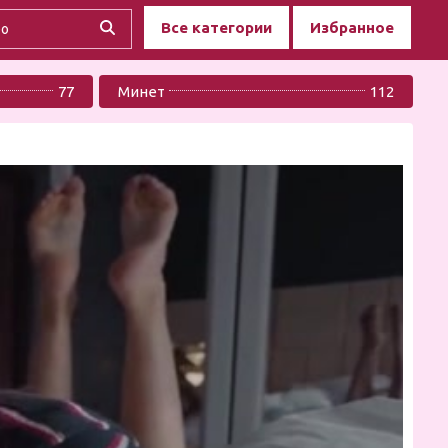
Все категории
Избранное
77
Минет
112