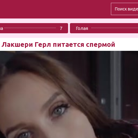
ла
7
Голая
, Лакшери Герл питается спермой