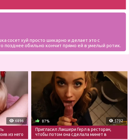
ка сосет хуй просто шикарно и делает это с
о позднее обильно кончит прямо ей в умелый ротик.
6896
5702
87%
ть
Пригласил Лакшери Герл в ресторан,
оив из него
чтобы потом она сделала минет в
туалете