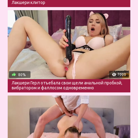
Лакшери клитор
7000
80%
Лакшери Герл отъебала свои щели анальной пробкой,
вибратором и фаллосом одновременно