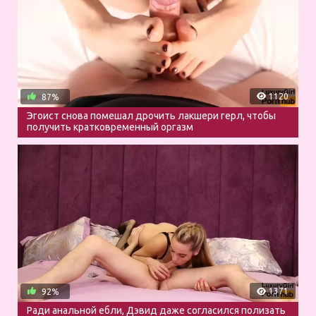
1120
87%
Эгоист снова помешал дрочить лакшери герл, чтобы
получить кратковременный оргазм
1371
92%
Ради анальной ебли, Дэвид даже согласился полизать