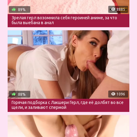
8885
89%
Зрелая герл возомнила себя героиней аниме, за что
была выебана в анал
1096
88%
Горячая подборка с Лакшери Герл, где её долбят во все
щели, и заливают спермой