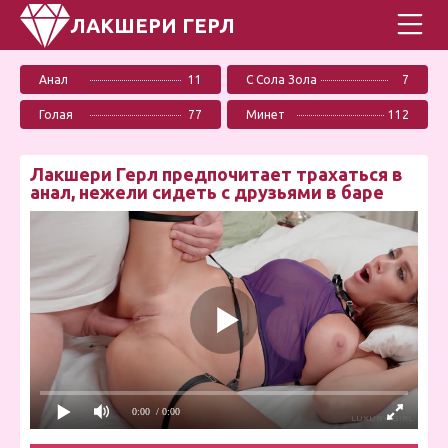
ЛАКШЕРИ ГЕРЛ
Анал
11
С Сола Зола
7
Голая
77
Минет
112
Лакшери Герл предпочитает трахаться в
анал, нежели сидеть с друзьями в баре
0:00
/ 0:00