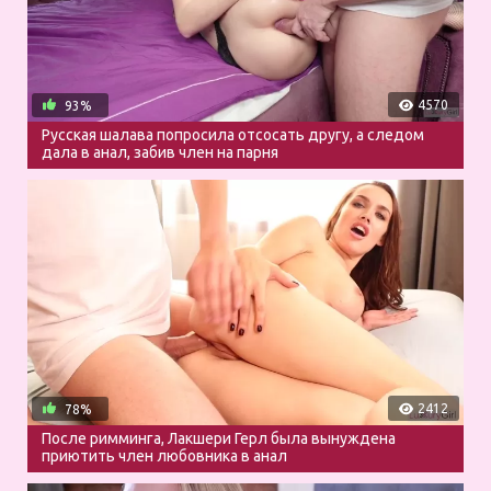
4570
93%
Русская шалава попросила отсосать другу, а следом
дала в анал, забив член на парня
2412
78%
После римминга, Лакшери Герл была вынуждена
приютить член любовника в анал