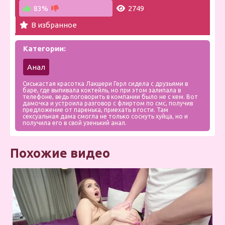
83%
2749
В избранное
Категории:
Анал
Сиськастая красотка Лакшери Герл сидела с друзьями в
баре, где выпивала коктейль, но при этом залипала в
телефоне, ведь поговорить в компании было не с кем. Вот
дамочка и устроила разговор с флиртом по смс, получив
предложение от паренька, приехать в гости. Там
сексуальная дама смогла не только соснуть хуйца, но и
получила его в свой узенький анал.
Похожие видео