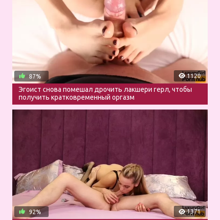
1120
87%
Эгоист снова помешал дрочить лакшери герл, чтобы
получить кратковременный оргазм
1371
92%