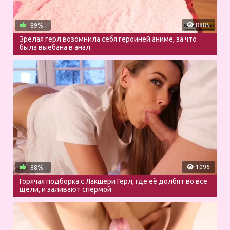
8885
89%
Зрелая герл возомнила себя героиней аниме, за что
была выебана в анал
1096
88%
Горячая подборка с Лакшери Герл, где её долбят во все
щели, и заливают спермой