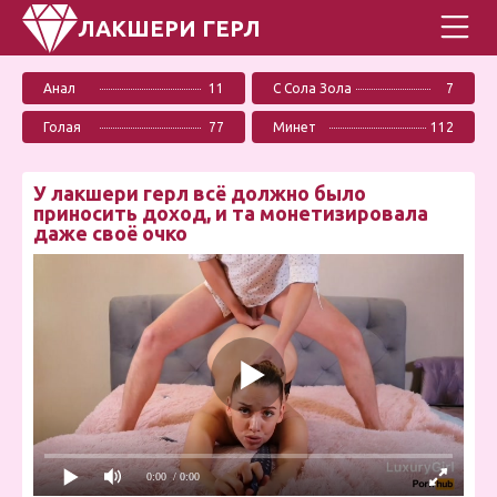
ЛАКШЕРИ ГЕРЛ
Анал
11
С Сола Зола
7
Голая
77
Минет
112
У лакшери герл всё должно было
приносить доход, и та монетизировала
даже своё очко
0:00
/ 0:00