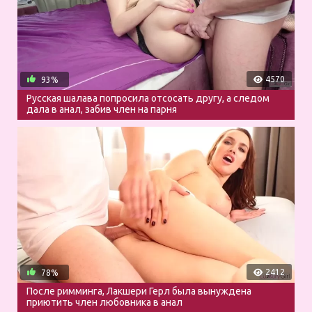
4570
93%
Русская шалава попросила отсосать другу, а следом
дала в анал, забив член на парня
2412
78%
После римминга, Лакшери Герл была вынуждена
приютить член любовника в анал