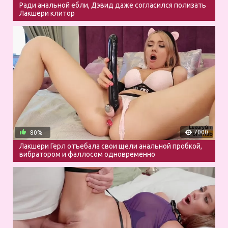
Ради анальной ебли, Дэвид даже согласился полизать
Лакшери клитор
7000
80%
Лакшери Герл отъебала свои щели анальной пробкой,
вибратором и фаллосом одновременно