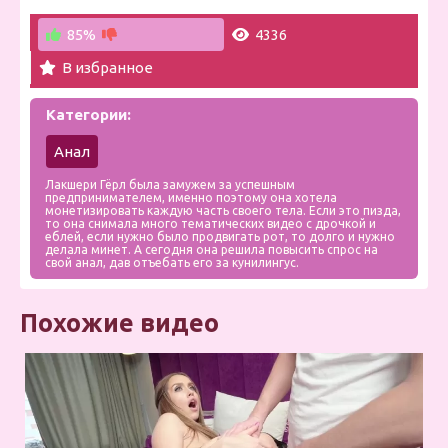
85%
4336
В избранное
Категории:
Анал
Лакшери Гёрл была замужем за успешным
предпринимателем, именно поэтому она хотела
монетизировать каждую часть своего тела. Если это пизда,
то она снимала много тематических видео с дрочкой и
еблей, если нужно было продвигать рот, то долго и нужно
делала минет. А сегодня она решила повысить спрос на
свой анал, дав отъебать его за кунилингус.
Похожие видео