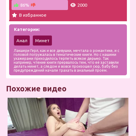
86%
2000
В избранное
Категории:
Анал
Минет
Лакшери Герл, как и все девушки, мечтала о романтике, и с
головой погружалась в тематические книги. Но с нашими
ухажерами приходилось терпеть всякое дерьмо. Так
например, чтение книги прервалось тем, что её заставили
делать минет, а следом и вовсе произошел сюр, бабу без
предупреждений начали трахать в анальный проём.
Похожие видео