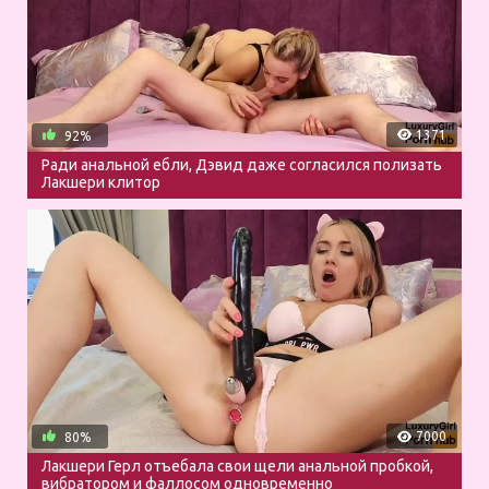
1371
92%
Ради анальной ебли, Дэвид даже согласился полизать
Лакшери клитор
7000
80%
Лакшери Герл отъебала свои щели анальной пробкой,
вибратором и фаллосом одновременно