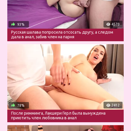
4570
93%
Русская шалава попросила отсосать другу, а следом
дала в анал, забив член на парня
2412
78%
После римминга, Лакшери Герл была вынуждена
приютить член любовника в анал