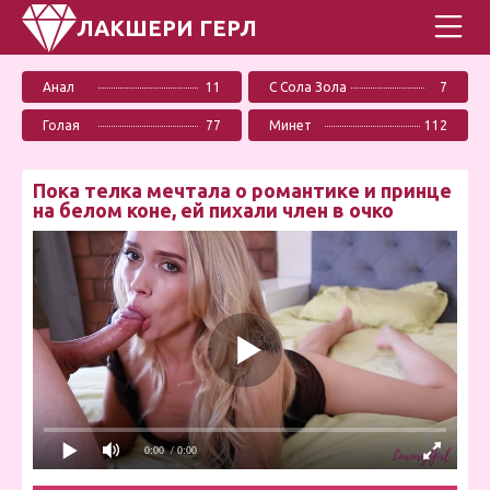
ЛАКШЕРИ ГЕРЛ
Анал
11
С Сола Зола
7
Голая
77
Минет
112
Пока телка мечтала о романтике и принце
на белом коне, ей пихали член в очко
0:00
/ 0:00