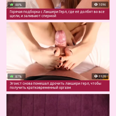
1096
88%
Горячая подборка с Лакшери Герл, где её долбят во все
щели, и заливают спермой
1120
87%
Эгоист снова помешал дрочить лакшери герл, чтобы
получить кратковременный оргазм