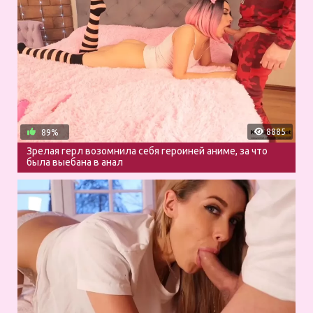
8885
89%
Зрелая герл возомнила себя героиней аниме, за что
была выебана в анал