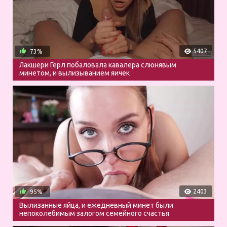
5407
73%
Лакшери Герл побаловала кавалера слюнявым
минетом, и вылизыванием яичек
2403
95%
Вылизанные яйца, и ежедневный минет были
непоколебимым залогом семейного счастья