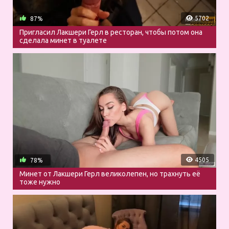
5702
87%
Пригласил Лакшери Герл в ресторан, чтобы потом она
сделала минет в туалете
4505
78%
Минет от Лакшери Герл великолепен, но трахнуть её
тоже нужно