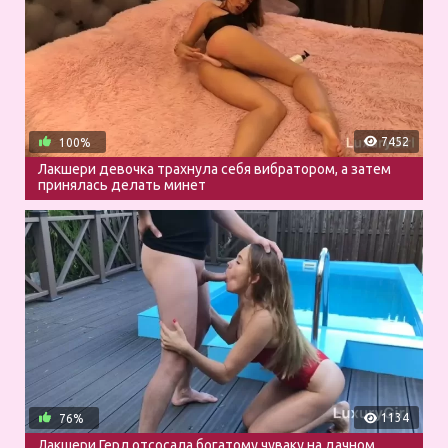
7452
100%
Лакшери девочка трахнула себя вибратором, а затем
принялась делать минет
1134
76%
Лакшери Герл отсосала богатому чуваку на дачном