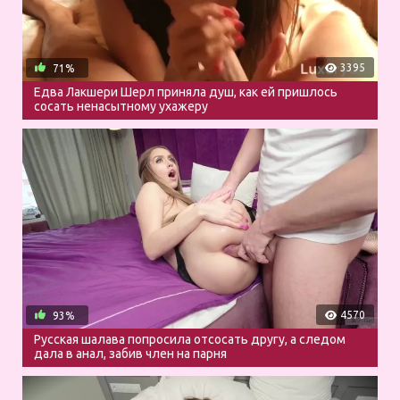
3395
71%
Едва Лакшери Шерл приняла душ, как ей пришлось
сосать ненасытному ухажеру
4570
93%
Русская шалава попросила отсосать другу, а следом
дала в анал, забив член на парня