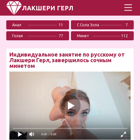
ЛАКШЕРИ ГЕРЛ
Анал
11
С Сола Зола
7
Голая
77
Минет
112
Индивидуальное занятие по русскому от
Лакшери Герл, завершилось сочным
минетом
0:00
/ 0:00