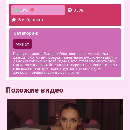
83%
3598
В избранное
Категории:
Минет
Грудастая милфа Лакшери Герл пришла в дом паренька
Дэвида, с которым проводит занятия по русскому языку. Но
дамочка так сильно возбуждена, что готова показать свои
голые сисечки, лишь бы склонить паренька на минет. Вот он
и позволяет соснуть своего вкусного пениса и даже
заливает порцию спермы в рот училке.
Похожие видео