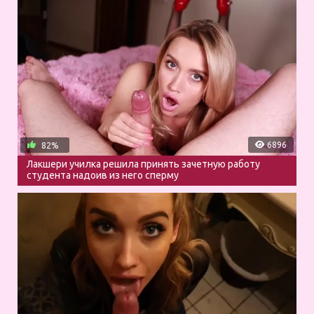
6896
82%
Лакшери училка решила принять зачетную работу
студента надоив из него сперму