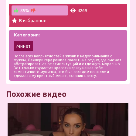
85%
4269
В избранное
Категории:
Минет
После всех неприятностей в жизни и недопонимания с
мужем, Лакшери герл решила свалить на отдых, где сможет
абстрагироваться от этих ситуаций и отдохнуть морально.
Вот только грудастая красотка сразу нашла себе
симпатичного мужичка, что был соседом по вилле и
сделала ему приятный минет, склонив к сексу.
Похожие видео