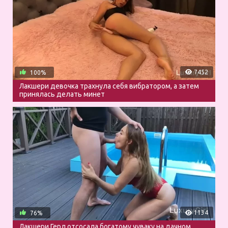
7452
100%
Лакшери девочка трахнула себя вибратором, а затем
принялась делать минет
1134
76%
Лакшери Герл отсосала богатому чуваку на дачном