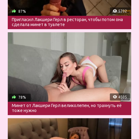
5702
87%
Пригласил Лакшери Герл в ресторан, чтобы потом она
сделала минет в туалете
4505
78%
Минет от Лакшери Герл великолепен, но трахнуть её
тоже нужно