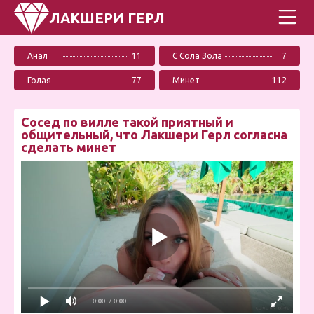
ЛАКШЕРИ ГЕРЛ
Анал
11
С Сола Зола
7
Голая
77
Минет
112
Сосед по вилле такой приятный и
общительный, что Лакшери Герл согласна
сделать минет
0:00
/ 0:00