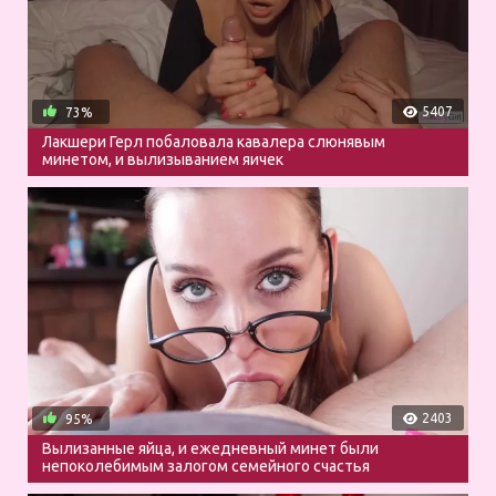
5407
73%
Лакшери Герл побаловала кавалера слюнявым
минетом, и вылизыванием яичек
2403
95%
Вылизанные яйца, и ежедневный минет были
непоколебимым залогом семейного счастья