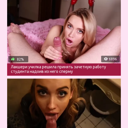
6896
82%
Лакшери училка решила принять зачетную работу
студента надоив из него сперму