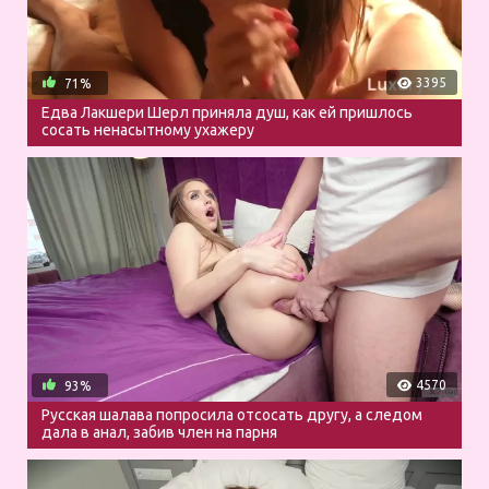
3395
71%
Едва Лакшери Шерл приняла душ, как ей пришлось
сосать ненасытному ухажеру
4570
93%
Русская шалава попросила отсосать другу, а следом
дала в анал, забив член на парня