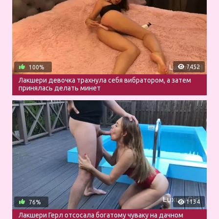
7452
100%
Лакшери девочка трахнула себя вибратором, а затем
принялась делать минет
1134
76%
Лакшери Герл отсосала богатому чуваку на дачном