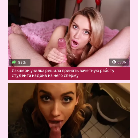
6896
82%
Лакшери училка решила принять зачетную работу
студента надоив из него сперму