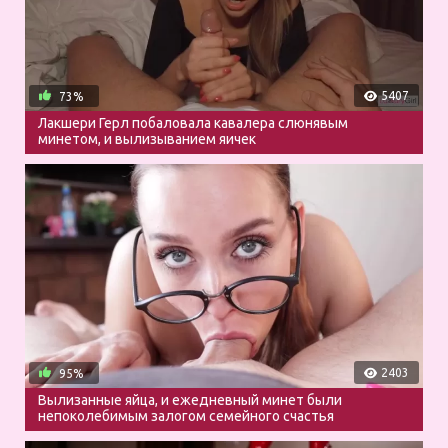
5407
73%
Лакшери Герл побаловала кавалера слюнявым
минетом, и вылизыванием яичек
2403
95%
Вылизанные яйца, и ежедневный минет были
непоколебимым залогом семейного счастья