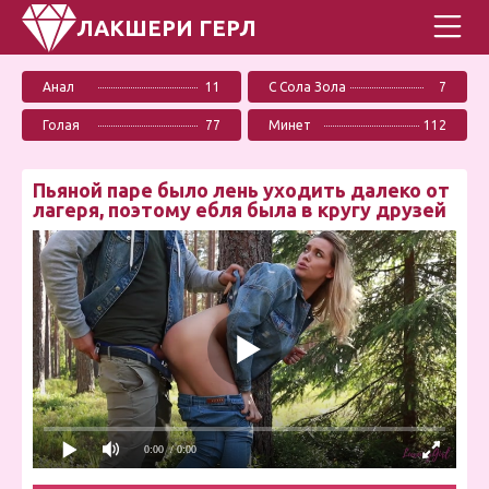
ЛАКШЕРИ ГЕРЛ
Анал
11
С Сола Зола
7
Голая
77
Минет
112
Пьяной паре было лень уходить далеко от
лагеря, поэтому ебля была в кругу друзей
0:00
/ 0:00