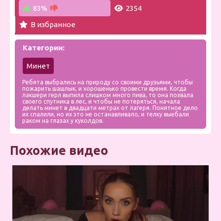
83%
2354
В избранное
Категории:
Минет
Ребята выбрались на природу со своими друзьями, чтобы
пожарить шашлык, и хорошенько провести время. Когда
лакшери герл выпила слишком много пива, то она позвала
своего спутника в лес, и чтобы не потеряться, начала
делать минет в двадцати метрах от лагеря. Понятное дело
их спалили, но их это не останавливало, и телку выебали
раком на глазах у куколдов.
Похожие видео