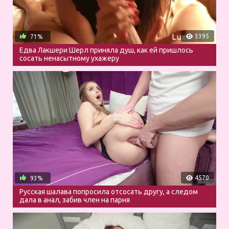
3395
71%
Едва Лакшери Шерл приняла душ, как ей пришлось
сосать ненасытному ухажеру
4570
93%
Русская шалава попросила отсосать другу, а следом
дала в анал, забив член на парня