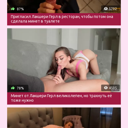
5702
87%
Пригласил Лакшери Герл в ресторан, чтобы потом она
сделала минет в туалете
4505
78%
Минет от Лакшери Герл великолепен, но трахнуть её
тоже нужно