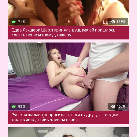
3395
71%
Едва Лакшери Шерл приняла душ, как ей пришлось
сосать ненасытному ухажеру
4570
93%
Русская шалава попросила отсосать другу, а следом
дала в анал, забив член на парня