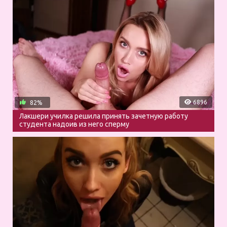
6896
82%
Лакшери училка решила принять зачетную работу
студента надоив из него сперму