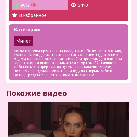
90%
5410
В избранное
Категории:
Минет
Когда парочка приехала на Бали, то всё было словно в раю,
солнце, океан, даже трава казалась зеленее. Однако ни в
одном магазине они не смогли найти протеин для лакшери
герл, которая любила заниматься спортом. Ей пришлось
добывать его природным путем, как в каменном веке,
поэтому та сделала минет, и нацедила спермы себе в
ротик, сразу после чего занялась плаваньем.
Похожие видео