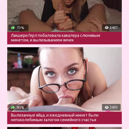
5407
73%
Лакшери Герл побаловала кавалера слюнявым
минетом, и вылизыванием яичек
2403
95%
Вылизанные яйца, и ежедневный минет были
непоколебимым залогом семейного счастья