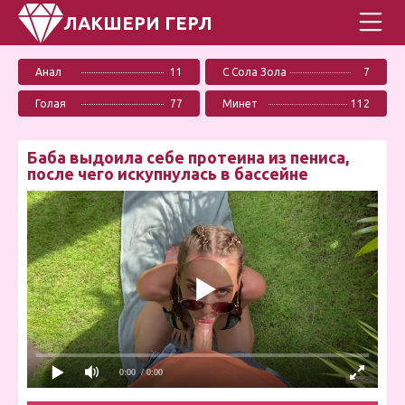
ЛАКШЕРИ ГЕРЛ
Анал
11
С Сола Зола
7
Голая
77
Минет
112
Баба выдоила себе протеина из пениса,
после чего искупнулась в бассейне
0:00
/ 0:00