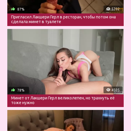
5702
87%
Пригласил Лакшери Герл в ресторан, чтобы потом она
сделала минет в туалете
4505
78%
Минет от Лакшери Герл великолепен, но трахнуть её
тоже нужно