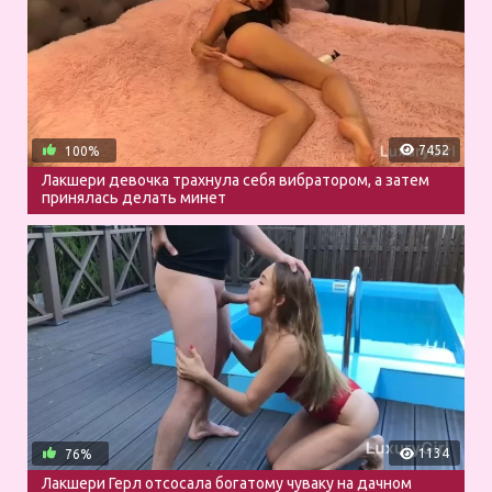
7452
100%
Лакшери девочка трахнула себя вибратором, а затем
принялась делать минет
1134
76%
Лакшери Герл отсосала богатому чуваку на дачном