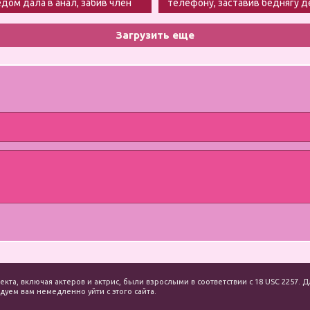
едом дала в анал, забив член
телефону, заставив беднягу 
минет
Загрузить еще
екта, включая актеров и актрис, были взрослыми в соответствии с 18 USC 2257
уем вам немедленно уйти с этого сайта.