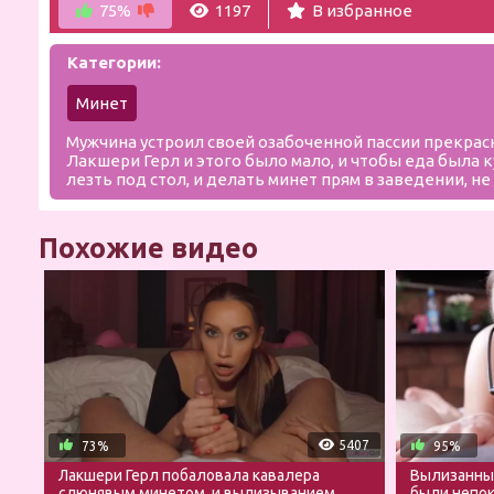
75%
1197
В избранное
Категории:
Минет
Мужчина устроил своей озабоченной пассии прекрасн
Лакшери Герл и этого было мало, и чтобы еда была к
лезть под стол, и делать минет прям в заведении, 
Похожие видео
5407
73%
95%
Лакшери Герл побаловала кавалера
Вылизанные
слюнявым минетом, и вылизыванием
были непо