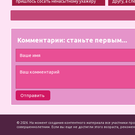
пришлось сосать ненасытному ухажеру
другу, а сл
на парня
Комментарии:
станьте первым...
Отправить
© 2026. На момент создания контентного материала все участники про
совершеннолетним. Если вы еще не достигли этого возраста, рекоменд