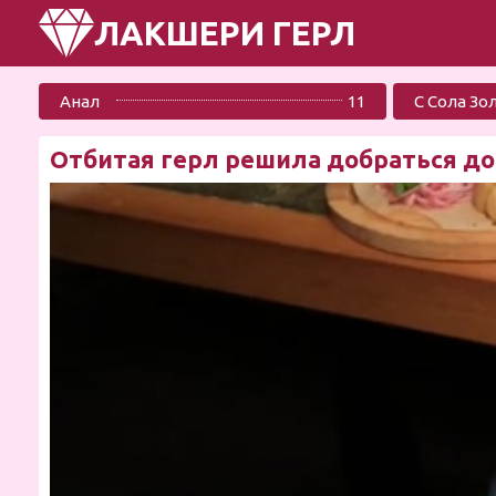
ЛАКШЕРИ ГЕРЛ
Анал
11
С Сола Зо
Отбитая герл решила добраться до 