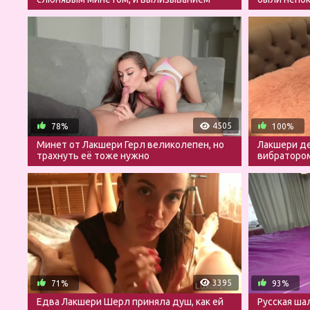
яичек
счастья
4505
78%
100%
Минет от Лакшери Герл великолепен, но
Лакшери де
трахнуть её тоже нужно
вибратором
минет
3395
71%
93%
Едва Лакшери Шерл приняла душ, как ей
Русская ша