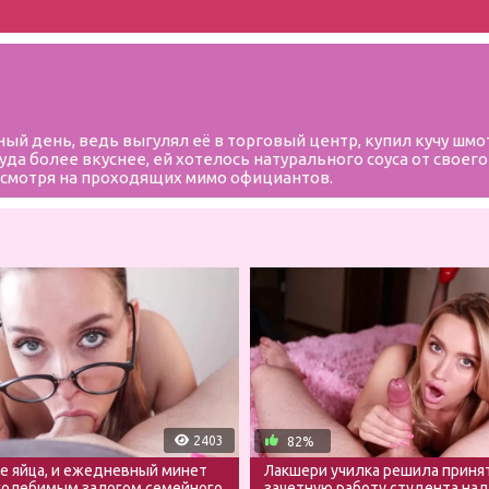
ый день, ведь выгулял её в торговый центр, купил кучу шмот
уда более вкуснее, ей хотелось натурального соуса от свое
не смотря на проходящих мимо официантов.
2403
82%
 яйца, и ежедневный минет
Лакшери училка решила приня
колебимым залогом семейного
зачетную работу студента над