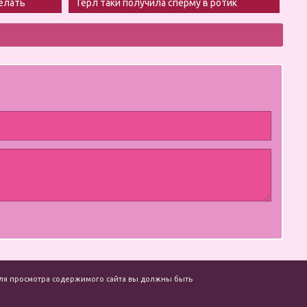
делать
Герл таки получила сперму в ротик
. Для просмотра содержимого сайта вы должны быть