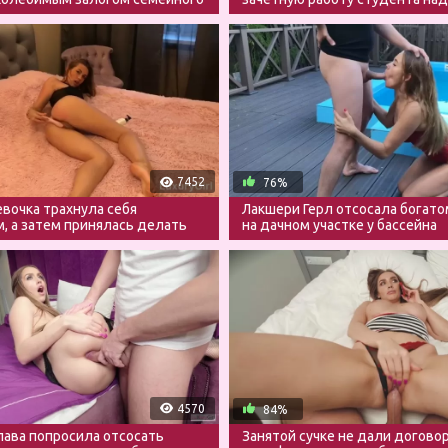
сперму
7452
76%
вочка трахнула себя
Лакшери Герл отсосала богато
, а затем принялась делать
на дачном участке у бассейна
4570
84%
лава попросила отсосать
Занятой сучке не дали догово