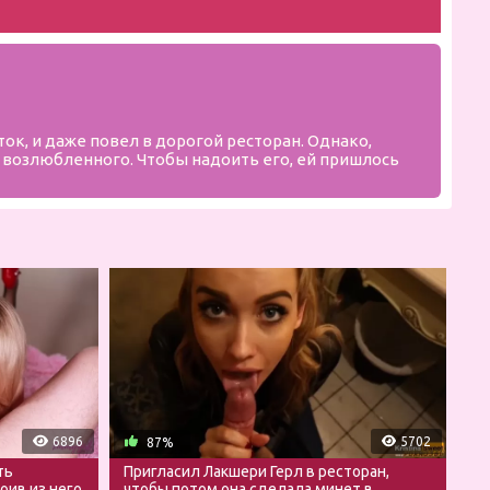
ок, и даже повел в дорогой ресторан. Однако,
го возлюбленного. Чтобы надоить его, ей пришлось
6896
5702
87%
ть
Пригласил Лакшери Герл в ресторан,
оив из него
чтобы потом она сделала минет в