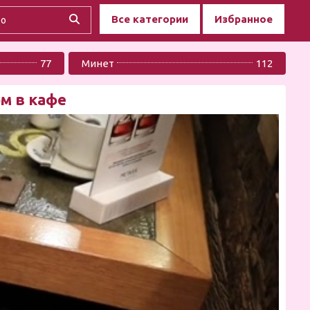
Все категории
Избранное
77
Минет
112
ом в кафе