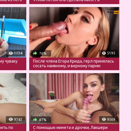
туалете
1134
5195
76%
му чуваку
После члена Егора Крида, герл принялась
сосать наивному, и верному парню
9743
9569
87%
рить по
С помощью минета и дрочки, Лакшери