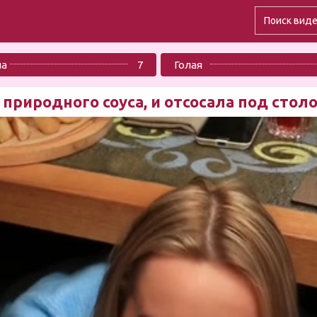
ла
7
Голая
природного соуса, и отсосала под стол