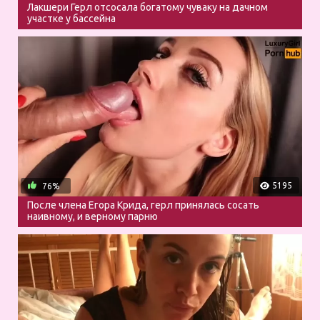
Лакшери Герл отсосала богатому чуваку на дачном
участке у бассейна
5195
76%
После члена Егора Крида, герл принялась сосать
наивному, и верному парню