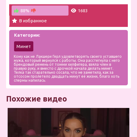
88%
1683
В избранное
Категории:
Минет
Кому как не Лакшери Герл удовлетворять своего уставшего
мужа, который вернулся с работы. Она расстегнула с него
брендовый ремень от томми хилфигера, взяла член в
правую руку, и вместо с дрочкой начала делать минет.
Телка так старательно сосала, что не заметила, как за
отсосом пролетело двадцать минут её жизни, благо хоть
спермы напилась.
Похожие видео