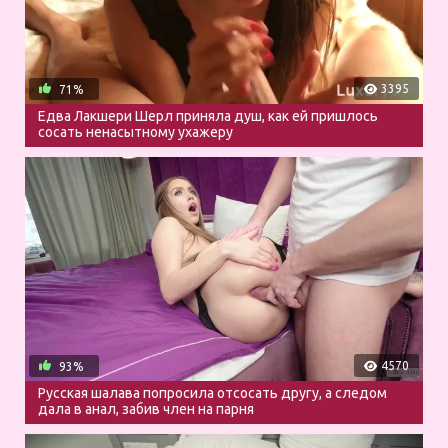
3395
71%
Едва Лакшери Шерл приняла душ, как ей пришлось
сосать ненасытному ухажеру
4570
93%
Русская шалава попросила отсосать другу, а следом
дала в анал, забив член на парня