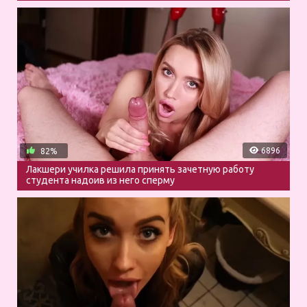
6896
82%
Лакшери училка решила принять зачетную работу
студента надоив из него сперму