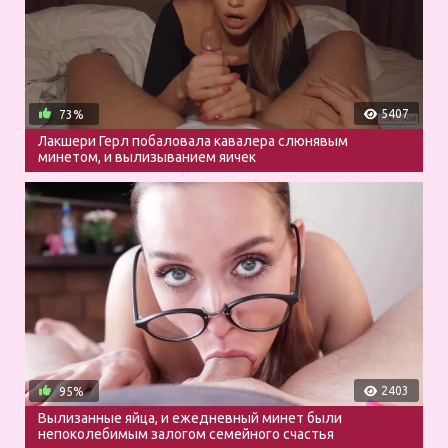
5407
73%
Лакшери Герл побаловала кавалера слюнявым
минетом, и вылизыванием яичек
2403
95%
Вылизанные яйца, и ежедневный минет были
непоколебимым залогом семейного счастья