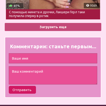
9569
87%
С помощью минета и дрочки, Лакшери Герл таки
получила сперму в ротик
Загрузить еще
Комментарии:
станьте первым...
Отправить