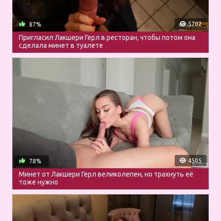
5702
87%
Пригласил Лакшери Герл в ресторан, чтобы потом она
сделала минет в туалете
4505
78%
Минет от Лакшери Герл великолепен, но трахнуть её
тоже нужно