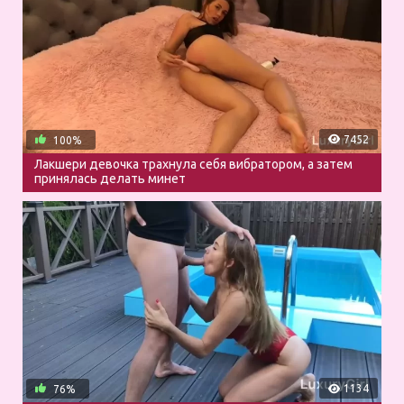
7452
100%
Лакшери девочка трахнула себя вибратором, а затем
принялась делать минет
1134
76%