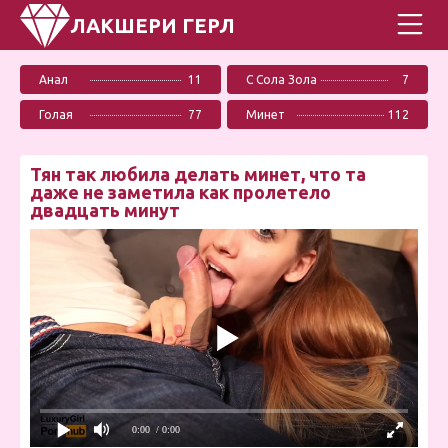
ЛАКШЕРИ ГЕРЛ
Анал
11
С Сола Зола
7
Голая
77
Минет
112
Тян так любила делать минет, что та
даже не заметила как пролетело
двадцать минут
0:00
/ 0:00