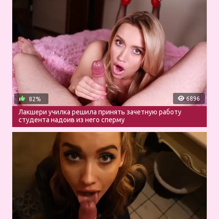
6896
82%
Лакшери училка решила принять зачетную работу
студента надоив из него сперму