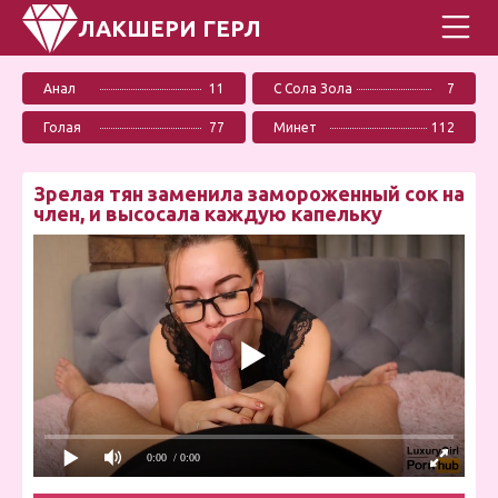
ЛАКШЕРИ ГЕРЛ
Анал
11
С Сола Зола
7
Голая
77
Минет
112
Зрелая тян заменила замороженный сок на
член, и высосала каждую капельку
0:00
/ 0:00