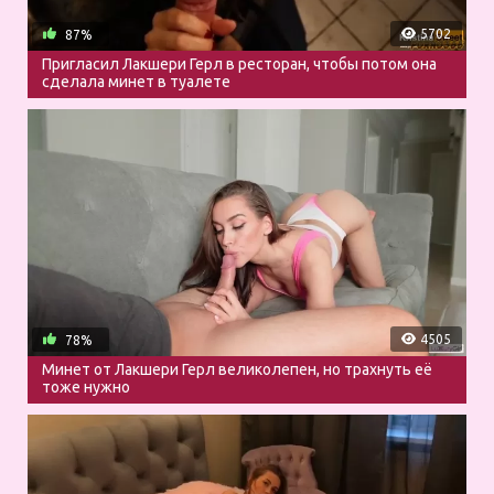
5702
87%
Пригласил Лакшери Герл в ресторан, чтобы потом она
сделала минет в туалете
4505
78%
Минет от Лакшери Герл великолепен, но трахнуть её
тоже нужно