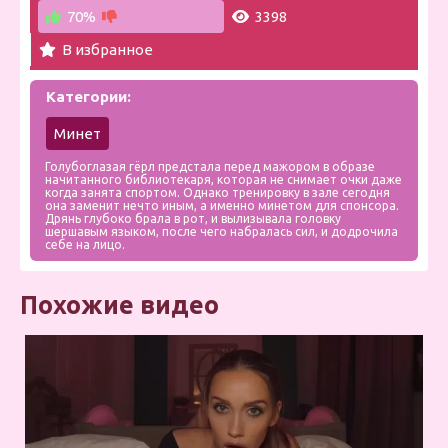
70%
3398
В избранное
Категории:
Минет
Голубоглазая гёрл предстала перед мажором в образе
начитанного библиотекаря, которая не снимает очки даже
когда занята спортом. Однако тренировку в зале сегодня
она заменит нечто иным, а именно минетом для спонсора.
Дрянь глубоко брала в рот, и вылизывала головку
шершавым языком, после чего набралась сил, и додрочила
себе на лицо.
Похожие видео