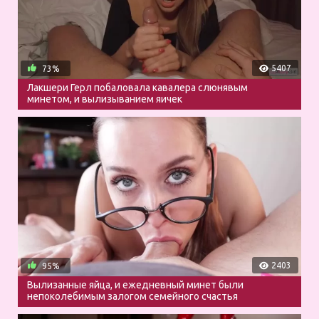
5407
73%
Лакшери Герл побаловала кавалера слюнявым
минетом, и вылизыванием яичек
2403
95%
Вылизанные яйца, и ежедневный минет были
непоколебимым залогом семейного счастья