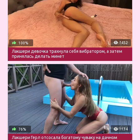
7452
100%
Лакшери девочка трахнула себя вибратором, а затем
принялась делать минет
1134
76%
Лакшери Герл отсосала богатому чуваку на дачном