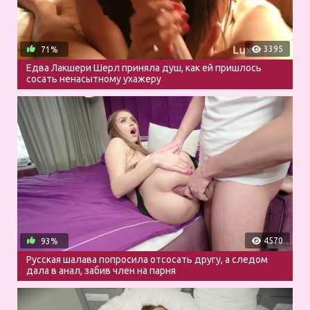
3395
71%
Едва Лакшери Шерл приняла душ, как ей пришлось
сосать ненасытному ухажеру
4570
93%
Русская шалава попросила отсосать другу, а следом
дала в анал, забив член на парня